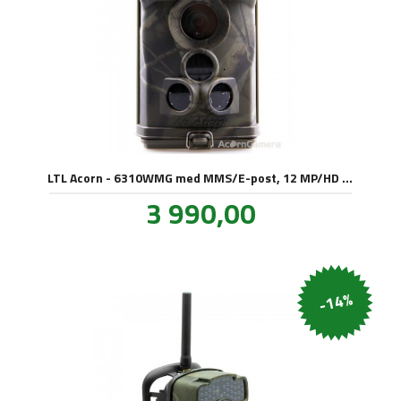
LTL Acorn - 6310WMG med MMS/E-post, 12 MP/HD video
Pris
3 990,00
inkl.
mva.
-14%