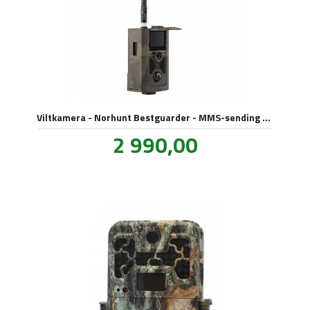
Viltkamera - Norhunt Bestguarder - MMS-sending med 4G!
Pris
2 990,00
inkl.
mva.