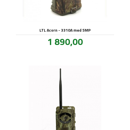
LTL Acorn - 3310A med 5MP
Pris
1 890,00
inkl.
mva.