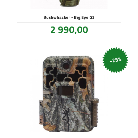
Bushwhacker - Big Eye G3
Pris
2 990,00
inkl.
mva.
-25%