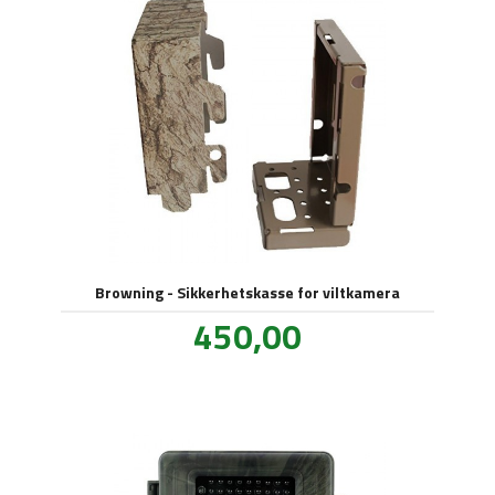
Browning - Sikkerhetskasse for viltkamera
Pris
450,00
inkl.
mva.