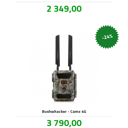
Tilbud
2 349,00
inkl.
mva.
-24%
Bushwhacker - Camo 4G
Tilbud
3 790,00
inkl.
mva.