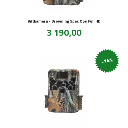
Viltkamera - Browning Spec Ops Full HD
Pris
3 190,00
inkl.
mva.
-14%