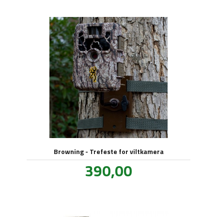
Browning - Trefeste for viltkamera
Pris
390,00
inkl.
mva.