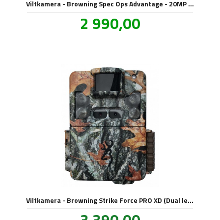
Viltkamera - Browning Spec Ops Advantage - 20MP og NoGlow
Tilbud
2 990,00
inkl.
mva.
Viltkamera - Browning Strike Force PRO XD (Dual lens)
Pris
3 390,00
inkl.