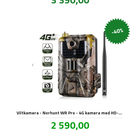
mva.
-40%
Viltkamera - Norhunt WR Pro - 4G kamera med HD-oppløsning
Tilbud
2 590,00
inkl.
mva.