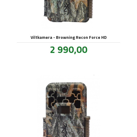
Viltkamera - Browning Recon Force HD
Pris
2 990,00
inkl.
mva.