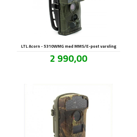
LTL Acorn - 5310WMG med MMS/E-post varsling
Tilbud
2 990,00
inkl.
mva.