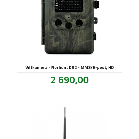
Viltkamera - Norhunt DR2 - MMS/E-post, HD
Pris
2 690,00
inkl.
mva.