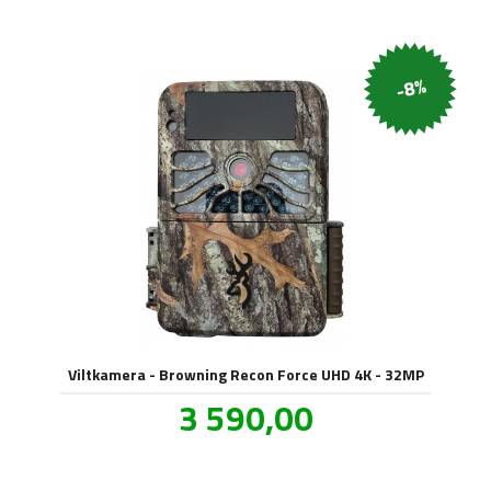
-8%
Viltkamera - Browning Recon Force UHD 4K - 32MP
Tilbud
3 590,00
inkl.
mva.