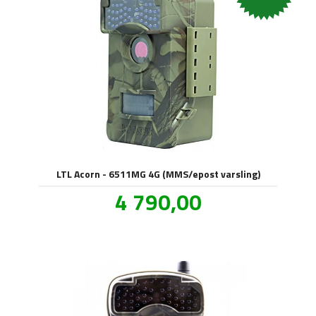
LTL Acorn - 6511MG 4G (MMS/epost varsling)
Tilbud
4 790,00
inkl.
mva.