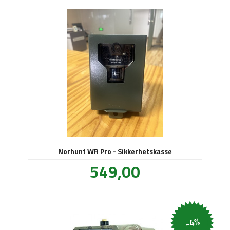
Norhunt WR Pro - Sikkerhetskasse
Pris
549,00
inkl.
mva.
-4%