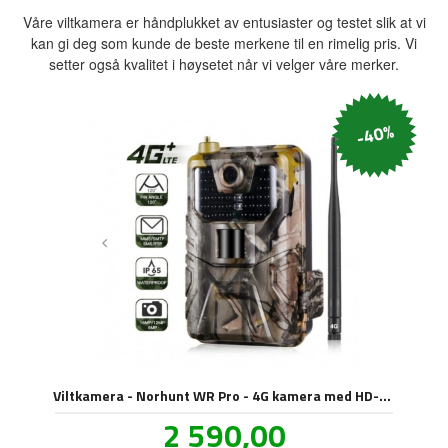
Våre viltkamera er håndplukket av entusiaster og testet slik at vi
kan gi deg som kunde de beste merkene til en rimelig pris. Vi
setter også kvalitet i høysetet når vi velger våre merker.
-40%
Viltkamera - Norhunt WR Pro - 4G kamera med HD-oppløsning
Tilbud
2 590,00
inkl.
mva.