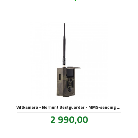
Viltkamera - Norhunt Bestguarder - MMS-sending med 4G!
Pris
2 990,00
inkl.
mva.