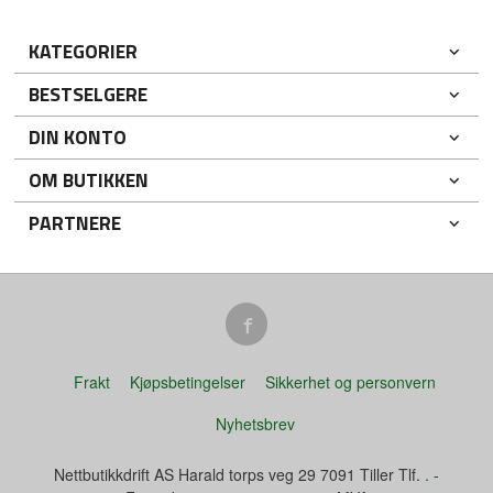
KATEGORIER
BESTSELGERE
DIN KONTO
OM BUTIKKEN
PARTNERE
Frakt
Kjøpsbetingelser
Sikkerhet og personvern
Nyhetsbrev
Nettbutikkdrift AS Harald torps veg 29 7091 Tiller Tlf.
.
-