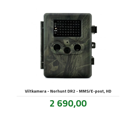
Viltkamera - Norhunt DR2 - MMS/E-post, HD
Pris
2 690,00
inkl.
mva.