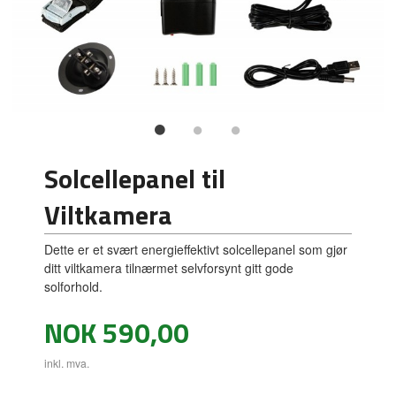
Solcellepanel til
Viltkamera
Dette er et svært energieffektivt solcellepanel som gjør
ditt viltkamera tilnærmet selvforsynt gitt gode
solforhold.
Pris
NOK
590,00
inkl. mva.