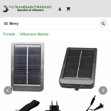
Gå
til
innholdet
Meny
Forside
Viltkamera tilbehør
Prev
N