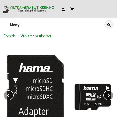
Gå
til
innholdet
Meny
Forside
Viltkamera tilbehør
Prev
N