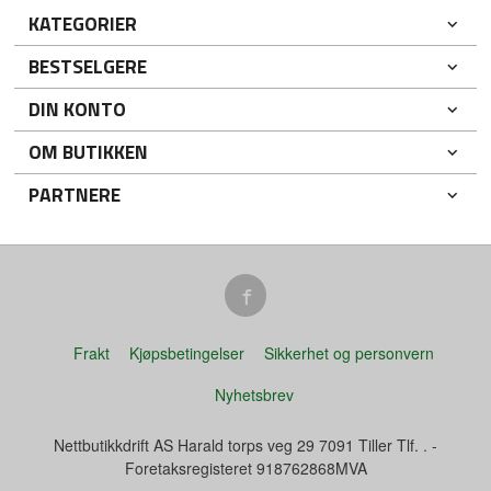
KATEGORIER
BESTSELGERE
DIN KONTO
OM BUTIKKEN
PARTNERE
Frakt
Kjøpsbetingelser
Sikkerhet og personvern
Nyhetsbrev
Nettbutikkdrift AS Harald torps veg 29 7091 Tiller Tlf.
.
-
Foretaksregisteret 918762868MVA