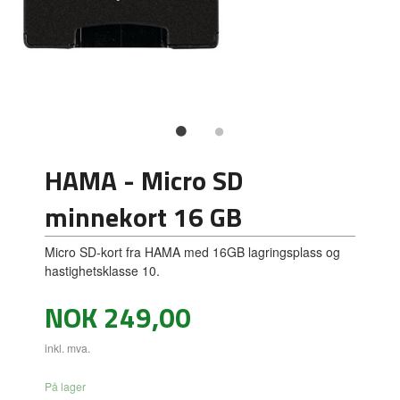
HAMA - Micro SD
minnekort 16 GB
Micro SD-kort fra HAMA med 16GB lagringsplass og
hastighetsklasse 10.
Pris
NOK
249,00
inkl. mva.
På lager