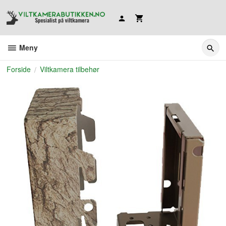
Gå
til
innholdet
Meny
Forside
Viltkamera tilbehør