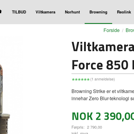
TILBUD
Viltkamera
Norhunt
Browning
Reolink
Forside
Bro
Viltkamera
Force 850
(1 anmeldelse)
Browning Strike er et viltka
innehar Zero Blur-teknologi so
Tilbud
NOK
2 390,0
Førpris:
2 790,00
inkl. mva.