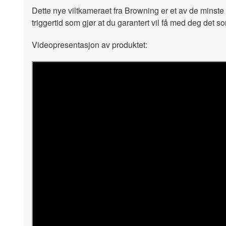
Dette nye viltkameraet fra Browning er et av de minste
triggertid som gjør at du garantert vil få med deg det s
Videopresentasjon av produktet: