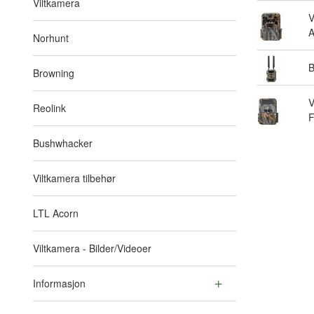
Viltkamera
V
A
Norhunt
B
Browning
V
Reolink
F
Bushwhacker
Viltkamera tilbehør
LTL Acorn
Viltkamera - Bilder/Videoer
Informasjon