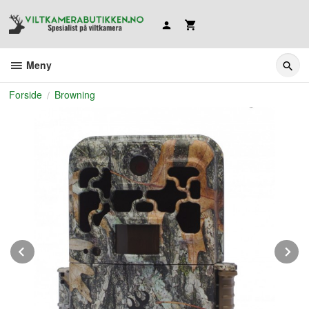
Gå
til
innholdet
Meny
Forside
Browning
Prev
N